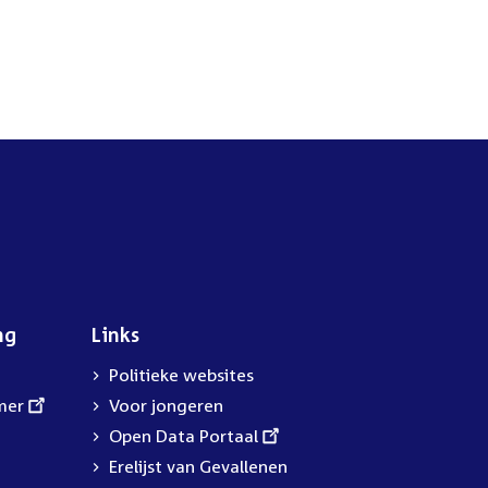
ng
Links
Politieke websites
mer
Voor jongeren
External
Open Data Portaal
link:
Erelijst van Gevallenen