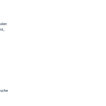
sier.
ht,
ische