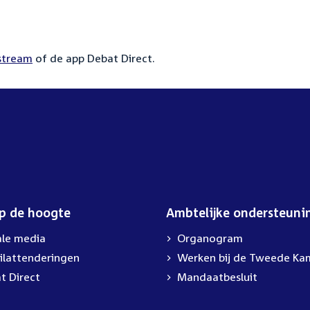
estream
of de app Debat Direct.
op de hoogte
Ambtelijke ondersteuni
ale media
Organogram
ilattenderingen
External
Werken bij de Tweede Ka
link:
t Direct
Mandaatbesluit