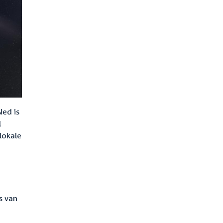
Ned is
l
lokale
s van