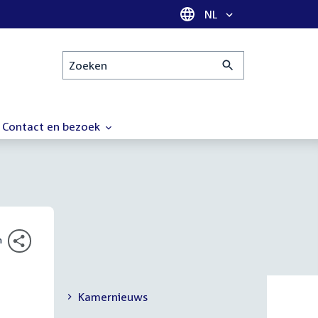
Taal selectie
NL
Zoeken
Contact en bezoek
n
Kamernieuws
Secundaire