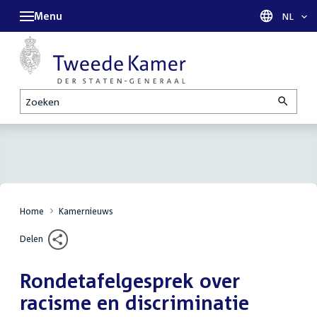
Menu
Taal sel
NL
Zoeken
Home
Kamernieuws
Delen
Rondetafelgesprek over
racisme en discriminatie