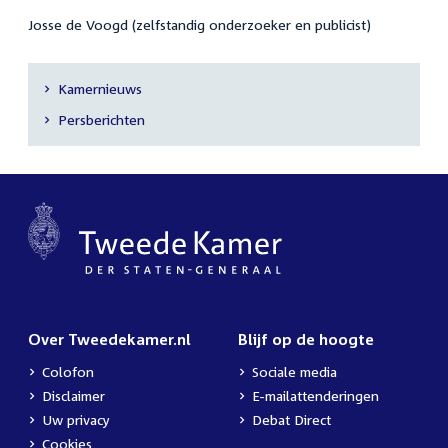
Josse de Voogd (zelfstandig onderzoeker en publicist)
Kamernieuws
Secundaire
Persberichten
navigatie
Over Tweedekamer.nl
Blijf op de hoogte
Colofon
Sociale media
Disclaimer
E-mailattenderingen
Uw privacy
Debat Direct
Cookies