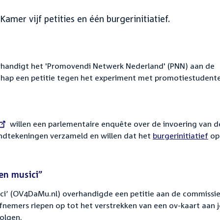
mer vijf petities en één burgerinitiatief.
handigt het 'Promovendi Netwerk Nederland' (PNN) aan de
chap een petitie tegen het experiment met promotiestudent
willen een parlementaire enquête over de invoering van d
ndtekeningen verzameld en willen dat het
burgerinitiatief
op
 en musici”
ici’ (OV4DaMu.nl) overhandigde een petitie aan de commissi
efnemers riepen op tot het verstrekken van een ov-kaart aan 
olgen.