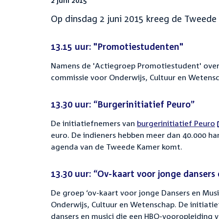
2 juni 2015
Op dinsdag 2 juni 2015 kreeg de Tweede Ka
13.15 uur: "Promotiestudenten"
Namens de 'Actiegroep Promotiestudent' over
commissie voor Onderwijs, Cultuur en Wetens
13.30 uur: “Burgerinitiatief Peuro”
De initiatiefnemers van
External
burgerinitiatief Peuro
euro. De indieners hebben meer dan 40.000 ha
link:
agenda van de Tweede Kamer komt.
13.30 uur: “Ov-kaart voor jonge dansers
De groep ‘ov-kaart voor jonge Dansers en Mus
Onderwijs, Cultuur en Wetenschap. De initiati
dansers en musici die een HBO-vooropleiding v