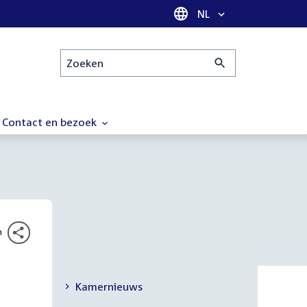
Taal selectie
NL
Zoeken
Contact en bezoek
n
Kamernieuws
Secundaire