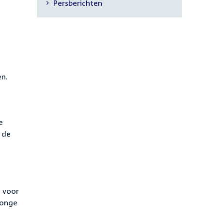
Persberichten
navigatie
en.
e
 de
e voor
jonge