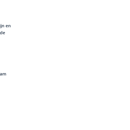
jn en
 de
nam