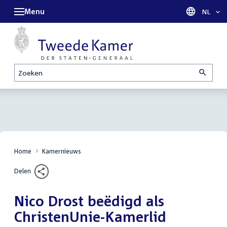
Menu
Taal sel
NL
Zoeken
Home
Kamernieuws
Delen
Nico Drost beëdigd als
ChristenUnie-Kamerlid