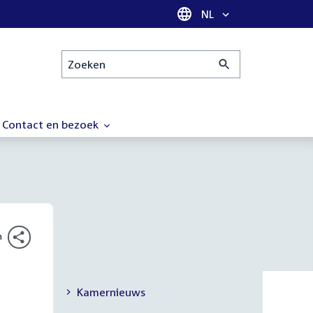
Taal selectie
NL
Zoeken
Contact en bezoek
n
Kamernieuws
Secundaire