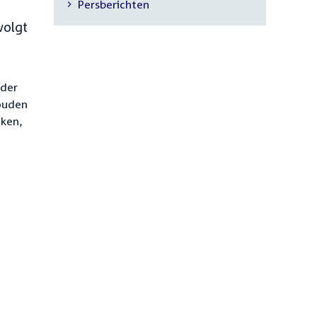
Persberichten
navigatie
volgt
rder
houden
aken,