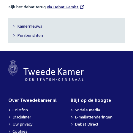
Kijk het debat terug
External
via Debat Gemist.
link:
Kamernieuws
Secundaire
Persberichten
navigatie
Over Tweedekamer.nl
Blijf op de hoogte
Colofon
Sociale media
Disclaimer
E-mailattenderingen
Uw privacy
Debat Direct
Cookies