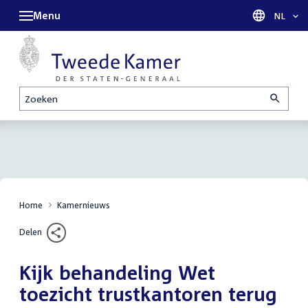
Menu
Taal sel
NL
Zoeken
Home
Kamernieuws
Delen
Kijk behandeling Wet
toezicht trustkantoren terug