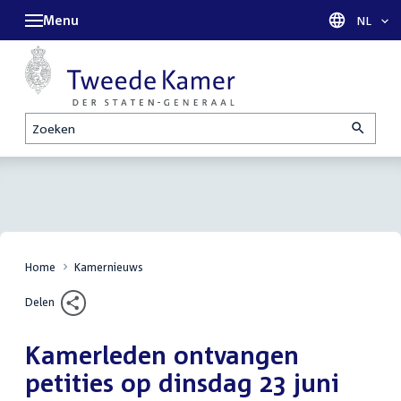
Menu
Taal sel
NL
Zoeken
Home
Kamernieuws
Delen
Kamerleden ontvangen
petities op dinsdag 23 juni