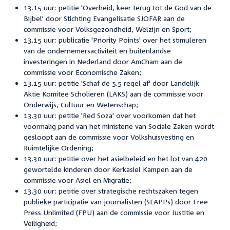
13.15 uur: petitie 'Overheid, keer terug tot de God van de
Bijbel' door Stichting Evangelisatie SJOFAR aan de
commissie voor Volksgezondheid, Welzijn en Sport;
13.15 uur: publicatie 'Priority Points' over het
stimuleren
van de ondernemersactiviteit en buitenlandse
investeringen in Nederland door AmCham aan de
commissie voor Economische Zaken;
13.15 uur: petitie 'Schaf de 5.5 regel af' door Landelijk
Aktie Komitee Scholieren (LAKS) aan de commissie voor
Onderwijs, Cultuur en Wetenschap;
13.30 uur: p
etitie 'Red Soza' over voorkomen dat het
voormalig pand van het ministerie van Sociale Zaken wordt
gesloopt aan de commissie voor Volkshuisvesting en
Ruimtelijke Ordening;
13.30 uur: petitie over het asielbeleid en het lot van 420
gewortelde kinderen door Kerkasiel Kampen aan de
commissie voor Asiel en Migratie;
13.30 uur: petitie over
strategische rechtszaken tegen
publieke participatie van journalisten (SLAPPs) door Free
Press Unlimited (FPU) aan de commissie voor Justitie en
Veiligheid;