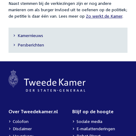
Naast stemmen bij de verkiezingen zijn er nog andere
manieren om als burger invloed uit te oefenen op de politiek;
de petitie is daar één van. Lees meer op
Zo werkt de Kamer
.
Kamernieuws
Secundaire
Persberichten
navigatie
Over Tweedekamer.nl
Blijf op de hoogte
Colofon
Sociale media
Disclaimer
E-mailattenderingen
Uw privacy
Debat Direct