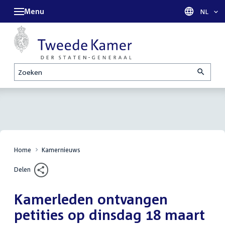
Menu
Taal sel
NL
Zoeken
Home
Kamernieuws
Delen
Kamerleden ontvangen
petities op dinsdag 18 maart