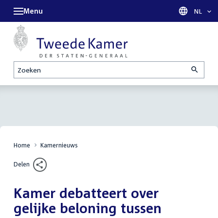
Menu
Taal sel
NL
Zoeken
Home
Kamernieuws
Delen
Kamer debatteert over
gelijke beloning tussen