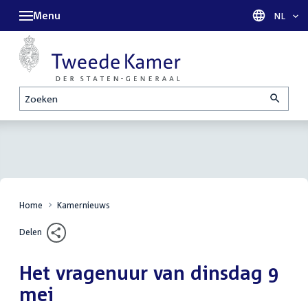
Menu
Taal sel
NL
Zoeken
Home
Kamernieuws
Delen
Het vragenuur van dinsdag 9
mei