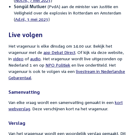
(
Nos.nl, 7 mei 2023
)
Songül Mutluer
(PvdA)
aan de minister van Justitie en
Veiligheid over de explosies in Rotterdam en Amsterdam
(
Ad.nl, 3 mei 2023
)
Live volgen
Het vragenuur is elke dinsdag om 14.00 uur. Bekijk het
vragenuur met de
app Debat Direct
. Of kijk via deze website,
in
video
of
audio
. Het vragenuur wordt live uitgezonden op
Nederland 1 en op
NPO Politiek
en live ondertiteld. Het
vragenuur is ook te volgen via een
livestream in Nederlandse
Gebarentaal
.
Samenvatting
Van elke vraag wordt een samenvatting gemaakt in een
kort
webverslag
. Deze verschijnen kort na het vragenuur.
Verslag
Van het vragenuur wordt een woordelijk verslag gemaakt. Dit