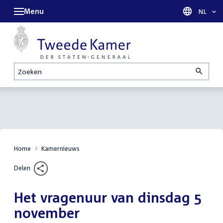
Menu
Taal sel
NL
Zoeken
Home
Kamernieuws
Delen
Het vragenuur van dinsdag 5
november