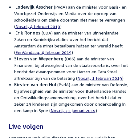
Lodewijk Asscher
(PvdA) aan de minister voor Basis- en
Voortgezet Onderwijs en Media over de oproep van
schoolleiders om zieke docenten niet meer te vervangen
(
Nos.nl, 4 februari 2019
)
Erik Ronnes
(CDA) aan de minister van Binnenlandse
Zaken en Koninkrijksrelaties over het bericht dat
Amsterdam de minst betaalbare huizen ter wereld heeft
(
EenVandaag, 4 februari 2019
)
Steven van Weyenberg
(D66) aan de minister van
Financiën, bij afwezigheid van de staatssecretaris, over het
bericht dat dwangsommen voor Harsco en Tata Steel
aftrekbaar zijn van de belasting (
Nos.nl, 1 februari 2019
)
Kirsten van den Hul
(PvdA) aan de minister van Defensie,
bij afwezigheid van de minister voor Buitenlandse Handel
en Ontwikkelingssamenwerking, over het bericht dat er
zeker 29 kinderen zijn omgekomen door onderkoeling in
een kamp in Syrië (
Nos.nl, 31 januari 2019
)
Live volgen
Het vragenuur is elke dinsdag om 14.00 uur. Bekijk het