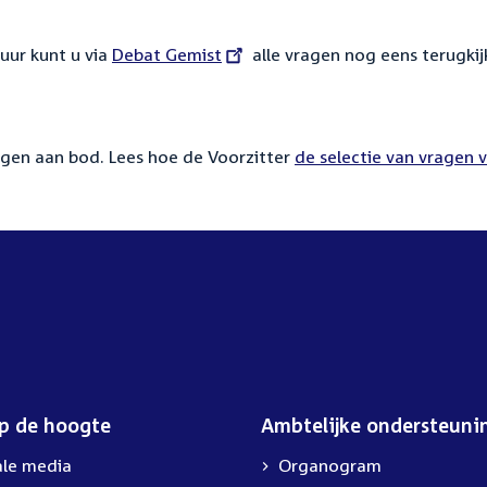
uur kunt u via
External
Debat Gemist
alle vragen nog eens terugkij
link:
gen aan bod. Lees hoe de Voorzitter
de selectie van vragen 
op de hoogte
Ambtelijke ondersteuni
ale media
Organogram