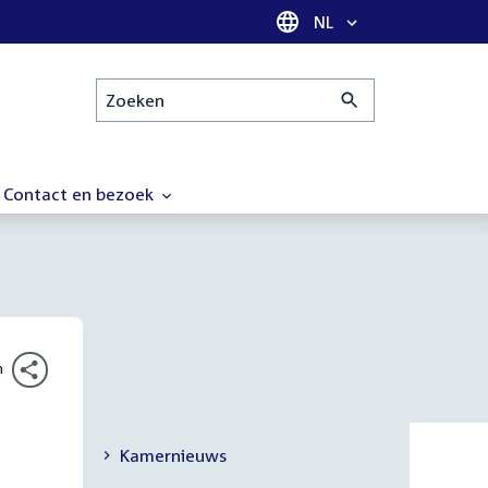
Taal selectie
NL
Zoeken
Contact en bezoek
n
Kamernieuws
Secundaire