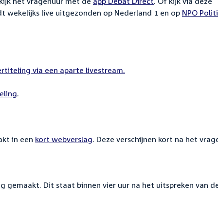
ekijk het vragenuur met de
app Debat Direct
. Of kijk via deze
dt wekelijks live uitgezonden op Nederland 1 en op
External
NPO Polit
link:
ertiteling via een aparte livestream.
eling
.
kt in een
kort webverslag
. Deze verschijnen kort na het vrag
g gemaakt. Dit staat binnen vier uur na het uitspreken van d