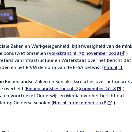
ciale Zaken en Werkgelegenheid, bij afwezigheid van de mini
e bonuswet omzeilen (
External
Volkskrant.nl, 30 november 2018
)
etaris van Infrastructuur en Waterstaat over het bericht dat
link:
rden en het RIVM de norm van de EFSA betwist (
External
Ftm.nl, 1
link:
an Binnenlandse Zaken en Koninkrijksrelaties over het gebrek
e overheid (
External
Binnenlandsbestuur.nl, 29 november 2018
)
s- en Voortgezet Onderwijs en Media over het bericht dat
link:
ier op Gelderse scholen (
External
Nos.nl, 1 december 2018
)
link: