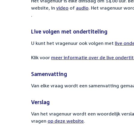
Het vragenuur is elke dinsdag om 14.00 uur. B
website, in
video
of
audio
. Het vragenuur wor
.
Live volgen met ondertiteling
U kunt het vragenuur ook volgen met
live ond
Klik voor
meer informatie over de live ondertit
Samenvatting
Van elke vraag wordt een samenvatting gemaa
Verslag
Van het vragenuur wordt een woordelijk versla
vragen
op deze website
.