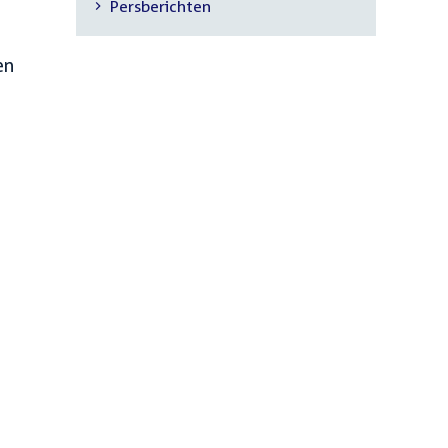
Persberichten
navigatie
en