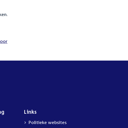
ken.
voor
ng
Links
Politieke websites