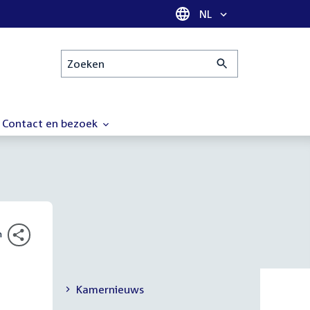
Taal selectie
NL
Zoeken
Contact en bezoek
n
Kamernieuws
Secundaire