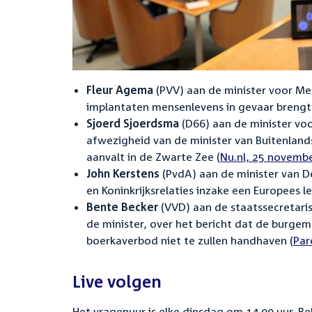
Fleur Agema
(PVV) aan de minister voor Med
implantaten mensenlevens in gevaar brengt
Sjoerd Sjoerdsma
(D66) aan de minister vo
afwezigheid van de minister van Buitenland
aanvalt in de Zwarte Zee (
Nu.nl, 25 novemb
John Kerstens
(PvdA) aan de minister van D
en Koninkrijksrelaties inzake een Europees le
Bente Becker
(VVD) aan de staatssecretaris
de minister, over het bericht dat de burg
boerkaverbod niet te zullen handhaven (
Par
Live volgen
Het vragenuur is elke dinsdag om 14.00 uur. B