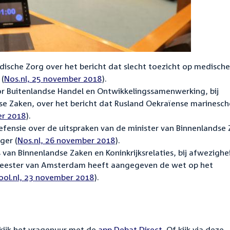
ische Zorg over het bericht dat slecht toezicht op medische
 (
Nos.nl, 25 november 2018
).
or Buitenlandse Handel en Ontwikkelingssamenwerking, bij
se Zaken, over het bericht dat Rusland Oekraïense marinesc
er 2018
).
efensie over de uitspraken van de minister van Binnenlandse
ger (
Nos.nl, 26 november 2018
).
 van Binnenlandse Zaken en Koninkrijksrelaties, bij afwezighe
emeester van Amsterdam heeft aangegeven de wet op het
ool.nl, 23 november 2018
).
ekijk het vragenuur met de
app Debat Direct
. Of kijk via deze