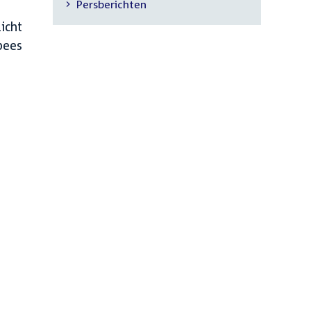
Persberichten
navigatie
icht
pees