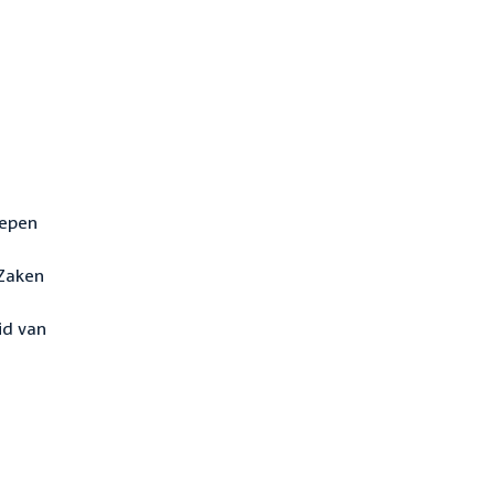
hepen
 Zaken
id van