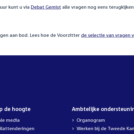
uur kunt u via
Debat Gemist
alle vragen nog eens terugkijken
gen aan bod. Lees hoe de Voorzitter
de selectie van vragen 
op de hoogte
Ambtelijke ondersteuni
ale media
Organogram
ilattenderingen
Werken bij de Tweede Ka