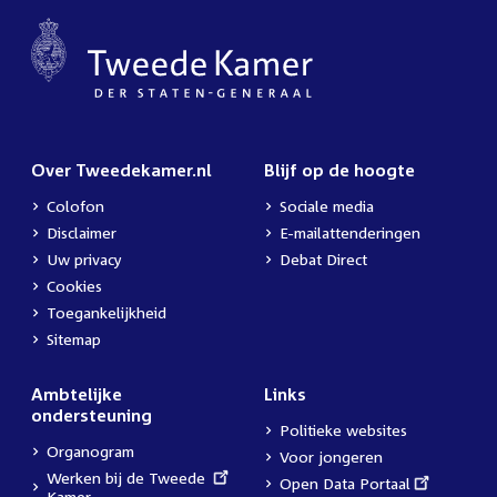
Over Tweedekamer.nl
Blijf op de hoogte
Colofon
Sociale media
Disclaimer
E-mailattenderingen
Uw privacy
Debat Direct
Cookies
Toegankelijkheid
Sitemap
Ambtelijke
Links
ondersteuning
Politieke websites
Organogram
Voor jongeren
External
Werken bij de Tweede
External
Open Data Portaal
link:
Kamer