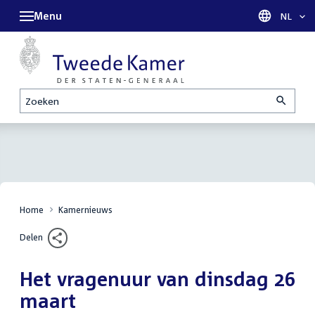
Menu
Taal sel
NL
Zoeken
Home
Kamernieuws
Delen
Het vragenuur van dinsdag 26
maart