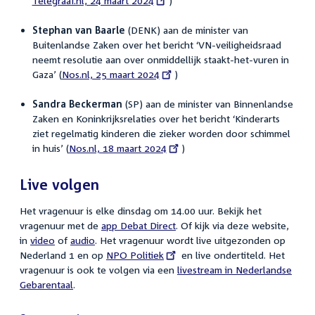
Telegraaf.nl, 24 maart 2024
)
link:
Stephan van Baarle
(DENK) aan de minister van
Buitenlandse Zaken over het bericht ‘VN-veiligheidsraad
neemt resolutie aan over onmiddellijk staakt-het-vuren in
Gaza’ (
External
Nos.nl, 25 maart 2024
)
link:
Sandra Beckerman
(SP) aan de minister van Binnenlandse
Zaken en Koninkrijksrelaties over het bericht ‘Kinderarts
ziet regelmatig kinderen die zieker worden door schimmel
in huis’ (
External
Nos.nl, 18 maart 2024
)
link:
Live volgen
Het vragenuur is elke dinsdag om 14.00 uur. Bekijk het
vragenuur met de
app Debat Direct
. Of kijk via deze website,
in
video
of
audio
. Het vragenuur wordt live uitgezonden op
Nederland 1 en op
External
NPO Politiek
en live ondertiteld. Het
vragenuur is ook te volgen via een
link:
livestream in Nederlandse
Gebarentaal
.