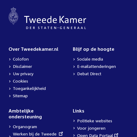
Over Tweedekamer.nl
Blijf op de hoogte
Colofon
Sociale media
Disclaimer
E-mailattenderingen
Uw privacy
Debat Direct
Cookies
Toegankelijkheid
Sitemap
Ambtelijke
Links
ondersteuning
Politieke websites
Organogram
Voor jongeren
External
Werken bij de Tweede
External
Open Data Portaal