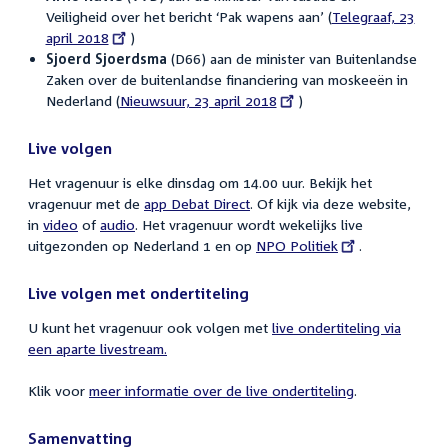
Veiligheid over het bericht ‘Pak wapens aan’ (
External
Telegraaf, 23
april 2018
)
link:
Sjoerd Sjoerdsma
(D66) aan de minister van Buitenlandse
Zaken over de buitenlandse financiering van moskeeën in
Nederland (
External
Nieuwsuur, 23 april 2018
)
link:
Live volgen
Het vragenuur is elke dinsdag om 14.00 uur. Bekijk het
vragenuur met de
app Debat Direct
. Of kijk via deze website,
in
video
of
audio
. Het vragenuur wordt wekelijks live
uitgezonden op Nederland 1 en op
External
NPO Politiek
.
link:
Live volgen met ondertiteling
U kunt het vragenuur ook volgen met
live ondertiteling via
een aparte livestream.
Klik voor
meer informatie over de live ondertiteling
.
Samenvatting