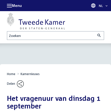
Menu
Taal sel
NL
Zoeken
Home
Kamernieuws
Delen
Het vragenuur van dinsdag 1
september