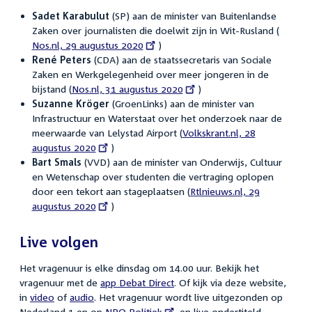
Sadet Karabulut
(SP) aan de minister van Buitenlandse
Zaken over journalisten die doelwit zijn in Wit-Rusland (
Externa
Nos.nl, 29 augustus 2020
)
link:
René Peters
(CDA) aan de staatssecretaris van Sociale
Zaken en Werkgelegenheid over meer jongeren in de
bijstand (
External
Nos.nl, 31 augustus 2020
)
Suzanne Kröger
link:
(GroenLinks) aan de minister van
Infrastructuur en Waterstaat over het onderzoek naar de
meerwaarde van Lelystad Airport (
External
Volkskrant.nl, 28
augustus 2020
)
link:
Bart Smals
(VVD) aan de minister van Onderwijs, Cultuur
en Wetenschap over studenten die vertraging oplopen
door een tekort aan stageplaatsen (
External
Rtlnieuws.nl, 29
augustus 2020
)
link:
Live volgen
Het vragenuur is elke dinsdag om 14.00 uur. Bekijk het
vragenuur met de
app Debat Direct
. Of kijk via deze website,
in
video
of
audio
. Het vragenuur wordt live uitgezonden op
Nederland 1 en op
External
NPO Politiek
en live ondertiteld.