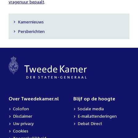
vragenuur bepaalt
.
Kamernieuws
Secundaire
Persberichten
navigatie
Over Tweedekamer.nl
Blijf op de hoogte
Colofon
Sociale media
Disclaimer
E-mailattenderingen
Uw privacy
Debat Direct
Cookies