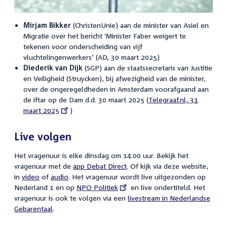
Mirjam Bikker
(ChristenUnie) aan de minister van Asiel en
Migratie over het bericht ‘Minister Faber weigert te
tekenen voor onderscheiding van vijf
vluchtelingenwerkers’ (AD, 30 maart 2025)
Diederik van Dijk
(SGP) aan de staatssecretaris van Justitie
en Veiligheid (Struycken), bij afwezigheid van de minister,
over de ongeregeldheden in Amsterdam voorafgaand aan
de iftar op de Dam d.d. 30 maart 2025 (
External
Telegraaf.nl, 31
maart 2025
)
link:
Live volgen
Het vragenuur is elke dinsdag om 14.00 uur. Bekijk het
vragenuur met de
app Debat Direct
. Of kijk via deze website,
in
video
of
audio
. Het vragenuur wordt live uitgezonden op
Nederland 1 en op
External
NPO Politiek
en live ondertiteld. Het
vragenuur is ook te volgen via een
link:
livestream in Nederlandse
Gebarentaal
.