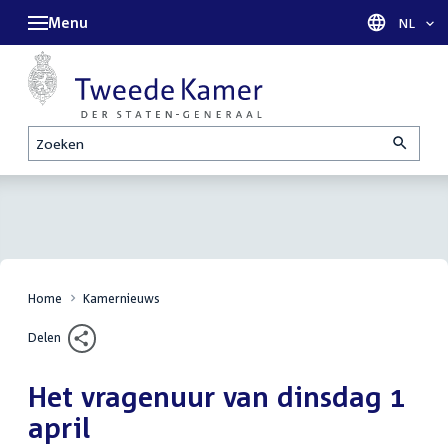
Menu
Taal sel
NL
Zoeken
Home
Kamernieuws
Delen
Het vragenuur van dinsdag 1
april