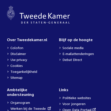
Over Tweedekamer.nl
Blijf op de hoogte
Colofon
Sociale media
Disclaimer
E-mailattenderingen
Uw privacy
Debat Direct
Cookies
Toegankelijkheid
Sitemap
Ambtelijke
Links
ondersteuning
Politieke websites
Organogram
Voor jongeren
External
Werken bij de Tweede
External
Open Data Portaal