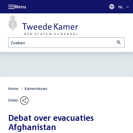
Menu
Taal sel
NL
Zoeken
Home
Kamernieuws
Delen
Debat over evacuaties
Afghanistan