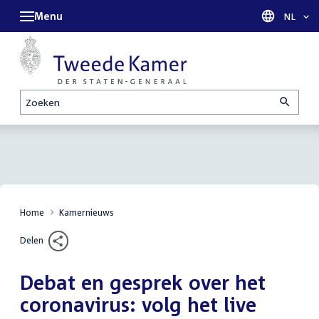
Menu
Taal sel
NL
Zoeken
Home
Kamernieuws
Delen
Debat en gesprek over het
coronavirus: volg het live