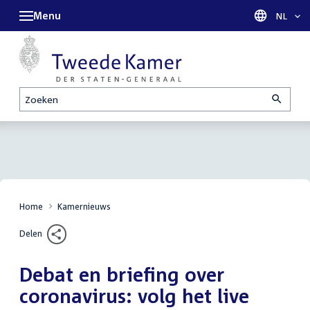
Menu
Taal sel
NL
Zoeken
Home
Kamernieuws
Delen
Debat en briefing over
coronavirus: volg het live