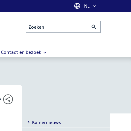
Taal selectie
NL
Zoeken
Contact en bezoek
n
Kamernieuws
Submenu