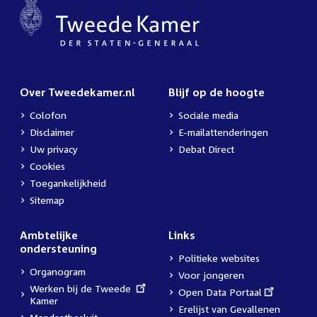
Over Tweedekamer.nl
Blijf op de hoogte
Colofon
Sociale media
Disclaimer
E-mailattenderingen
Uw privacy
Debat Direct
Cookies
Toegankelijkheid
Sitemap
Ambtelijke
Links
ondersteuning
Politieke websites
Organogram
Voor jongeren
External
Werken bij de Tweede
External
Open Data Portaal
link:
Kamer
link:
Erelijst van Gevallenen