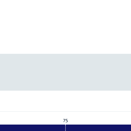
75
Vereist:
75