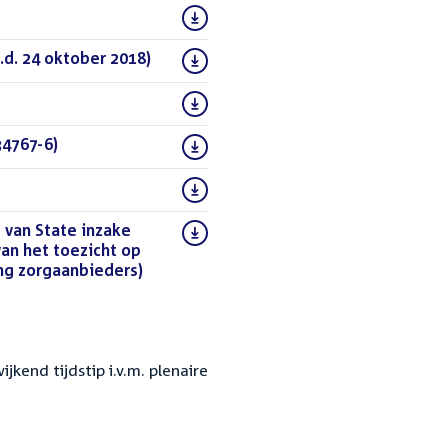
F)
.d. 24 oktober 2018)
(DOCX)
PDF)
34767-6)
(PDF)
 van State inzake
van het toezicht op
ng zorgaanbieders)
(DOCX)
kend tijdstip i.v.m. plenaire