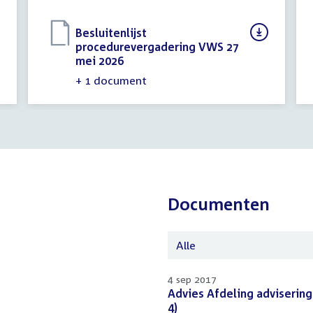
Download
Besluitenlijst
bestand:
procedurevergadering VWS 27
mei 2026
(PDF)
+ 1 document
Documenten
Alle
4 sep 2017
Download
Advies Afdeling advisering
bestand:
4)
(PDF)