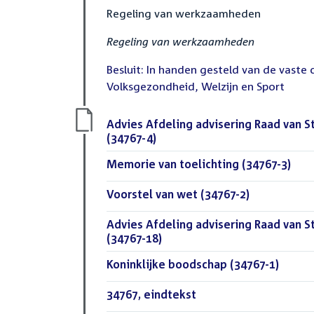
Regeling van werkzaamheden
Regeling van werkzaamheden
Besluit: In handen gesteld van de vaste
Volksgezondheid, Welzijn en Sport
Download
Advies Afdeling advisering Raad van S
bestand:
(34767-4)
(PDF)
Download
Memorie van toelichting (34767-3)
(PDF
bestand:
Download
Voorstel van wet (34767-2)
(PDF)
bestand:
Download
Advies Afdeling advisering Raad van S
bestand:
(34767-18)
(PDF)
Download
Koninklijke boodschap (34767-1)
(PDF)
bestand:
Download
34767, eindtekst
(DOCX)
bestand: