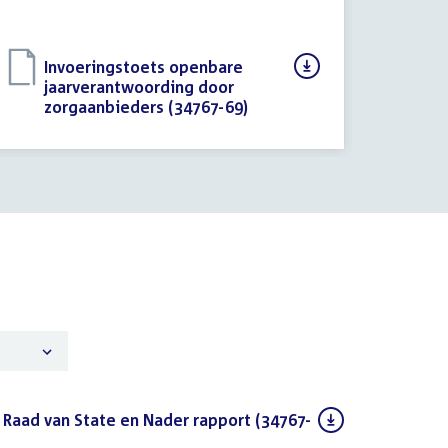
Download
Invoeringstoets openbare
bestand:
jaarverantwoording door
zorgaanbieders (34767-69)
(PDF)
 Raad van State en Nader rapport (34767-