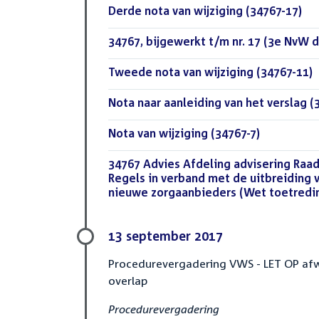
Download
Derde nota van wijziging (34767-17)
(PD
bestand:
Download
34767, bijgewerkt t/m nr. 17 (3e NvW d
bestand:
Download
Tweede nota van wijziging (34767-11)
(
bestand:
Download
Nota naar aanleiding van het verslag (
bestand:
Download
Nota van wijziging (34767-7)
(PDF)
bestand:
Download
34767 Advies Afdeling advisering Raad
bestand:
Regels in verband met de uitbreiding 
nieuwe zorgaanbieders (Wet toetredi
13 september 2017
Procedurevergadering VWS - LET OP afwij
overlap
Procedurevergadering