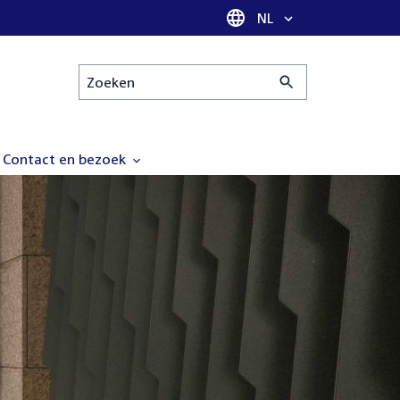
Taal selectie
NL
Zoeken
Contact en bezoek