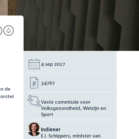
Datum:
4 sep 2017
Nummer:
34767
an de
orstel
Vaste commissie voor
Volksgezondheid, Welzijn en
Sport
Indiener
E.I. Schippers, minister van