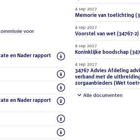
4 sep 2017
Download
Memorie van toelichting (3
bestand:
4 sep 2017
 commissie voor
Download
Voorstel van wet (34767-2)
bestand:
4 sep 2017
Download
Koninklijke boodschap (347
tate en Nader rapport
bestand:
4 sep 2017
Download
34767 Advies Afdeling advi
)
bestand:
verband met de uitbreiding
zorgaanbieders (Wet toetr
Alle documenten
tate en Nader rapport