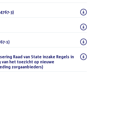
4767-3)
(PDF)
(PDF)
67-1)
(PDF)
sering Raad van State inzake Regels in
 van het toezicht op nieuwe
eding zorgaanbieders)
(DOCX)