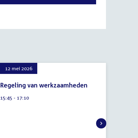
12 mei 2026
24 apr
Regeling van werkzaamheden
Regel
7
7
Tijd
15:45 - 17:10
Tijd
14:29 - 
augustus
augustu
activiteit:
activitei
2026
2026