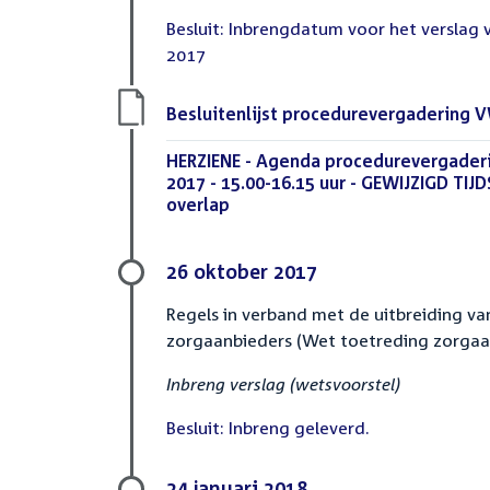
Besluit: Inbrengdatum voor het verslag 
2017
Download
Besluitenlijst procedurevergadering
bestand:
Download
HERZIENE - Agenda procedurevergade
bestand:
2017 - 15.00-16.15 uur - GEWIJZIGD TIJDS
overlap
(PDF)
26 oktober 2017
Regels in verband met de uitbreiding va
zorgaanbieders (Wet toetreding zorgaa
Inbreng verslag (wetsvoorstel)
Besluit: Inbreng geleverd.
24 januari 2018