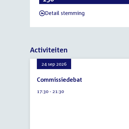
Detail stemming
-
Activiteiten
24 sep 2026
Commissiedebat
7
Tijd
17:30 - 21:30
augustus
activiteit:
2026