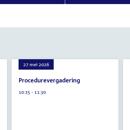
27 mei 2026
Procedurevergadering
7
Tijd
10:15 - 11:30
augustus
activiteit:
2026