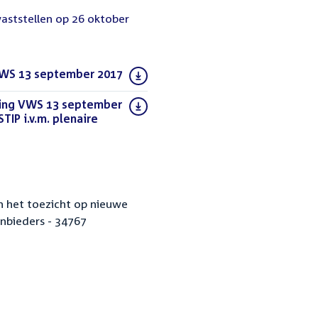
vaststellen op 26 oktober
 VWS 13 september 2017
(PDF)
ring VWS 13 september
TIP i.v.m. plenaire
n het toezicht op nieuwe
nbieders - 34767