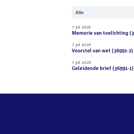
Alle
7 jul 2026
Download
Memorie van toelichting (3
bestand:
7 jul 2026
Download
Voorstel van wet (36991-2)
bestand:
7 jul 2026
Download
Geleidende brief (36991-1)
bestand: