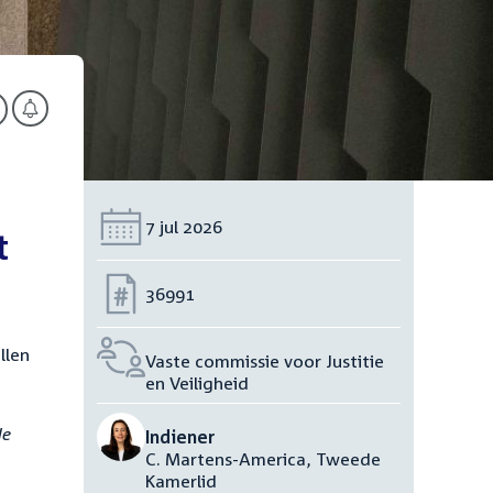
Datum:
7 jul 2026
t
Nummer:
36991
llen
Vaste commissie voor Justitie
en Veiligheid
de
Indiener
C. Martens-America, Tweede
Kamerlid