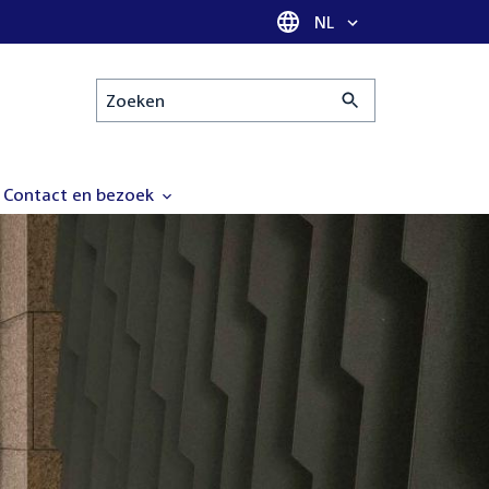
Taal selectie
NL
Zoeken
Contact en bezoek