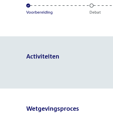
Voltooid:
Voorbereiding
Onvoltooid:
Debat
Activiteiten
Wetgevingsproces