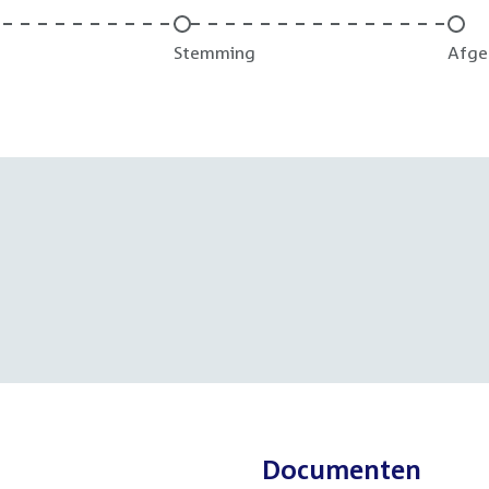
Onvoltooid:
Stemming
Onvo
Afge
Documenten