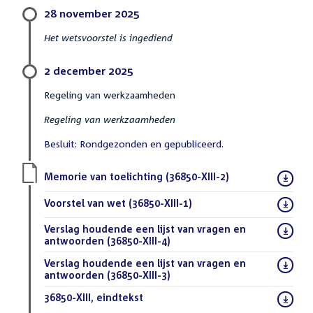
28 november 2025
Het wetsvoorstel is ingediend
2 december 2025
Regeling van werkzaamheden
Regeling van werkzaamheden
Besluit: Rondgezonden en gepubliceerd.
Download
Memorie van toelichting (36850-XIII-2)
(PDF)
bestand:
Download
Voorstel van wet (36850-XIII-1)
(PDF)
bestand:
Download
Verslag houdende een lijst van vragen en
bestand:
antwoorden (36850-XIII-4)
(PDF)
Download
Verslag houdende een lijst van vragen en
bestand:
antwoorden (36850-XIII-3)
(PDF)
Download
36850-XIII, eindtekst
(DOCX)
bestand: