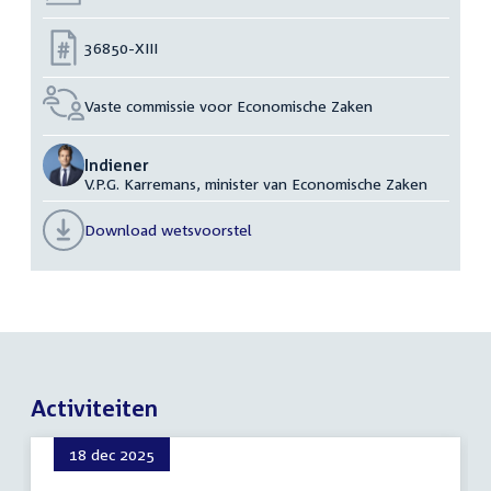
Nummer:
36850-XIII
Vaste commissie voor Economische Zaken
Indiener
V.P.G. Karremans, minister van Economische Zaken
Download wetsvoorstel
Activiteiten
18 dec 2025