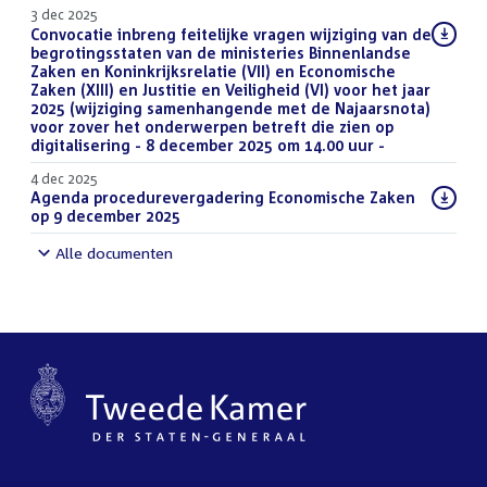
3 dec 2025
Download
Convocatie inbreng feitelijke vragen wijziging van de
bestand:
begrotingsstaten van de ministeries Binnenlandse
Zaken en Koninkrijksrelatie (VII) en Economische
Zaken (XIII) en Justitie en Veiligheid (VI) voor het jaar
2025 (wijziging samenhangende met de Najaarsnota)
voor zover het onderwerpen betreft die zien op
digitalisering - 8 december 2025 om 14.00 uur -
(PDF)
4 dec 2025
Download
Agenda procedurevergadering Economische Zaken
bestand:
op 9 december 2025
(PDF)
Alle documenten