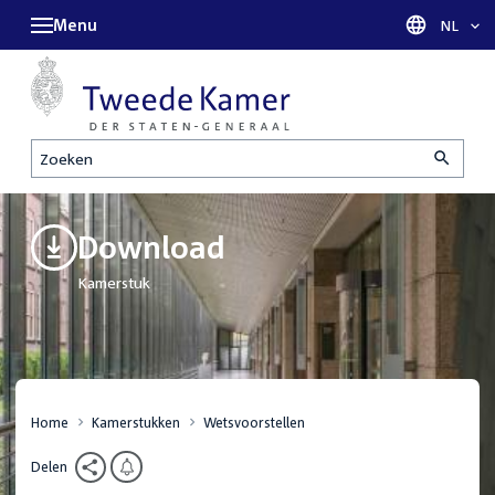
Menu
Taal sel
NL
Zoeken
Download
Kamerstuk
Home
Kamerstukken
Wetsvoorstellen
Delen