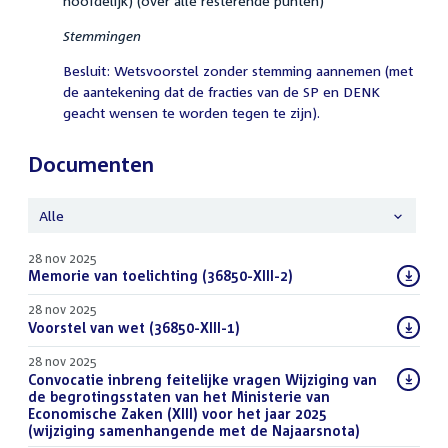
hoofdelijk) (over alle resterende punten)
Stemmingen
Besluit: Wetsvoorstel zonder stemming aannemen (met
de aantekening dat de fracties van de SP en DENK
geacht wensen te worden tegen te zijn).
Documenten
Alle
28 nov 2025
Download
Memorie van toelichting (36850-XIII-2)
(PDF)
bestand:
28 nov 2025
Download
Voorstel van wet (36850-XIII-1)
(PDF)
bestand:
28 nov 2025
Download
Convocatie inbreng feitelijke vragen Wijziging van
bestand:
de begrotingsstaten van het Ministerie van
Economische Zaken (XIII) voor het jaar 2025
(wijziging samenhangende met de Najaarsnota)
(PDF)