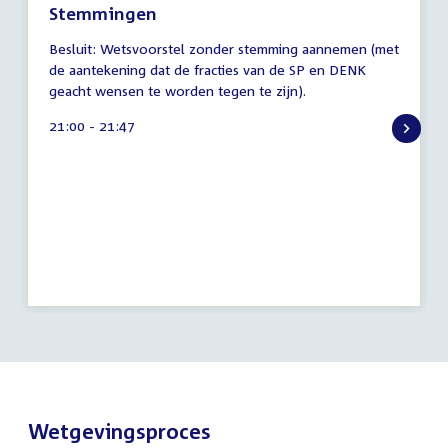
Stemmingen
7
Besluit: Wetsvoorstel zonder stemming aannemen (met
augustus
de aantekening dat de fracties van de SP en DENK
2026
geacht wensen te worden tegen te zijn).
Tijd
21:00 - 21:47
activiteit:
Wetgevingsproces