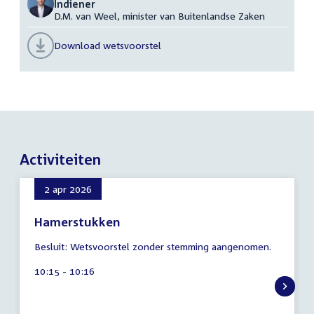
Indiener
D.M. van Weel, minister van Buitenlandse Zaken
Download wetsvoorstel
Activiteiten
2 apr 2026
Hamerstukken
9
Besluit: Wetsvoorstel zonder stemming aangenomen.
augustus
2026
Tijd
10:15 - 10:16
activiteit: