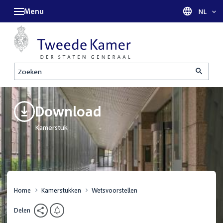
Menu
Taal sel
NL
Zoeken
Download
Kamerstuk
Home
Kamerstukken
Wetsvoorstellen
Delen