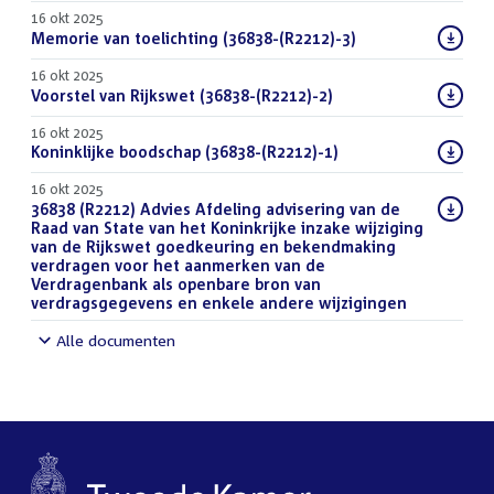
16 okt 2025
Download
Memorie van toelichting (36838-(R2212)-3)
(PDF)
bestand:
16 okt 2025
Download
Voorstel van Rijkswet (36838-(R2212)-2)
(PDF)
bestand:
16 okt 2025
Download
Koninklijke boodschap (36838-(R2212)-1)
(PDF)
bestand:
16 okt 2025
Download
36838 (R2212) Advies Afdeling advisering van de
bestand:
Raad van State van het Koninkrijke inzake wijziging
van de Rijkswet goedkeuring en bekendmaking
verdragen voor het aanmerken van de
Verdragenbank als openbare bron van
verdragsgegevens en enkele andere wijzigingen
(DOCX)
Alle documenten