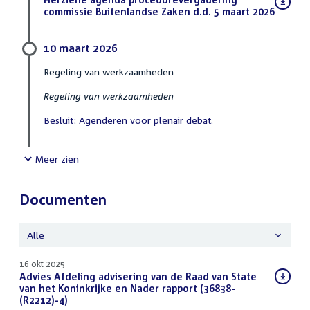
bestand:
commissie Buitenlandse Zaken d.d. 5 maart 2026
(PDF)
10 maart 2026
Regeling van werkzaamheden
Regeling van werkzaamheden
Besluit: Agenderen voor plenair debat.
Meer zien
Documenten
Alle
16 okt 2025
Download
Advies Afdeling advisering van de Raad van State
bestand:
van het Koninkrijke en Nader rapport (36838-
(R2212)-4)
(PDF)