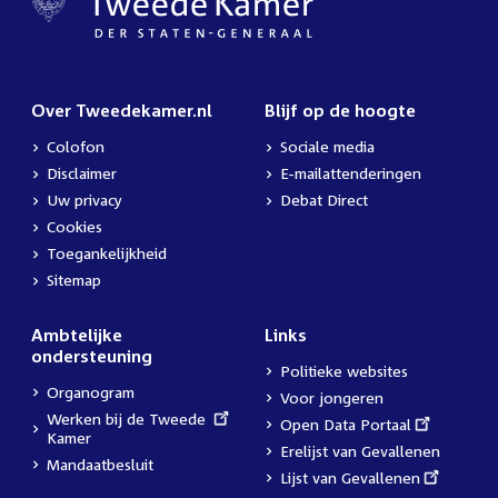
Over Tweedekamer.nl
Blijf op de hoogte
Colofon
Sociale media
Disclaimer
E-mailattenderingen
Uw privacy
Debat Direct
Cookies
Toegankelijkheid
Sitemap
Ambtelijke
Links
ondersteuning
Politieke websites
Organogram
Voor jongeren
External
Werken bij de Tweede
External
Open Data Portaal
link:
Kamer
link:
Erelijst van Gevallenen
Mandaatbesluit
External
Lijst van Gevallenen
link: