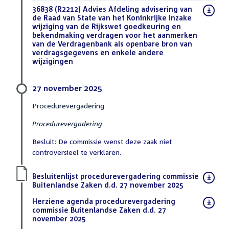
Download
36838 (R2212) Advies Afdeling advisering van
bestand:
de Raad van State van het Koninkrijke inzake
wijziging van de Rijkswet goedkeuring en
bekendmaking verdragen voor het aanmerken
van de Verdragenbank als openbare bron van
verdragsgegevens en enkele andere
wijzigingen
(DOCX)
27 november 2025
Procedurevergadering
Procedurevergadering
Besluit: De commissie wenst deze zaak niet
controversieel te verklaren.
Download
Besluitenlijst procedurevergadering commissie
bestand:
Buitenlandse Zaken d.d. 27 november 2025
(PDF)
Download
Herziene agenda procedurevergadering
bestand:
commissie Buitenlandse Zaken d.d. 27
november 2025
(PDF)