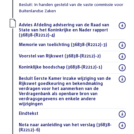
Besluit: In handen gesteld van de vaste commissie voor
Buitenlandse Zaken
Download
Advies Afdeling advisering van de Raad van
bestand:
State van het Koninkrijke en Nader rapport
(36838-(R2212)-4)
(PDF)
Download
Memorie van toelichting (36838-(R2212)-3)
(PDF)
bestand:
Download
Voorstel van Rijkswet (36838-(R2212)-2)
(PDF)
bestand:
Download
Koninklijke boodschap (36838-(R2212)-1)
(PDF)
bestand:
Download
Besluit Eerste Kamer inzake wijziging van de
bestand:
Rijkswet goedkeuring en bekendmaking
verdragen voor het aanmerken van de
Verdragenbank als openbare bron van
verdragsgegevens en enkele andere
wijzigingen
(PDF)
Download
Eindtekst
(DOCX)
bestand:
Download
Nota naar aanleiding van het verslag (36838-
bestand:
(R2212)-6)
(PDF)