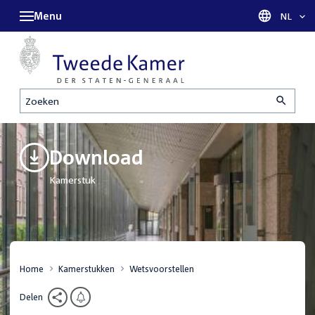
Menu
Taal sel
NL
Zoeken
Download
Kamerstuk
Home
Kamerstukken
Wetsvoorstellen
Delen