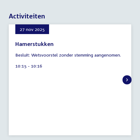
Activiteiten
27 nov 2025
Hamerstukken
9
Besluit: Wetsvoorstel zonder stemming aangenomen.
augustus
2026
Tijd
10:15 - 10:16
activiteit: