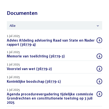
Documenten
Alle
1 jul 2025
Download
Advies Afdeling advisering Raad van State en Nader
bestand:
rapport (36779-4)
(PDF)
1 jul 2025
Download
Memorie van toelichting (36779-3)
(PDF)
bestand:
1 jul 2025
Download
Voorstel van wet (36779-2)
(PDF)
bestand:
1 jul 2025
Download
Koninklijke boodschap (36779-1)
(PDF)
bestand:
1 jul 2025
Download
Agenda procedurevergadering tijdelijke commissie
bestand:
Grondrechten en constitutionele toetsing op 3 juli
2025
(PDF)