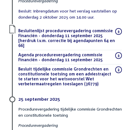
Procedurevergadering
Besluit: Inbrengdatum voor het verslag vaststellen op
donderdag 2 oktober 2025 om 14.00 uur.
Download
Besluitenlijst procedurevergadering commissie
bestand:
Financiën - donderdag 11 september 2025
[herdruk i.v.m. correctie bij agendapunten 64 en
66]
(PDF)
Download
Agenda procedurevergadering commissie
bestand:
Financiën - donderdag 11 september 2025
(PDF)
Download
Besluit tijdelijke commissie Grondrechten en
bestand:
constitutionele toetsing om een adviestraject
te starten voor het wetsvoorstel Wet
verbetermaatregelen toeslagen (36779)
(PDF)
25 september 2025
Procedurevergadering tijdelijke commissie Grondrechten
en constitutionele toetsing
Procedurevergadering