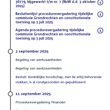
Download
36779, bijgewerkt t/m nr. 7 (NvW d.d. 3 oktober
bestand:
2025)
(DOCX)
Download
Besluitenlijst procedurevergadering tijdelijke
bestand:
commissie Grondrechten en constitutionele
toetsing op 3 juli 2025
(PDF)
Download
Agenda procedurevergadering tijdelijke
bestand:
commissie Grondrechten en constitutionele
toetsing op 3 juli 2025
(PDF)
2 september 2025
Regeling van werkzaamheden
Regeling van werkzaamheden
Besluit: Koninklijke boodschap, met de erbij behorende
stukken, is al rondgezonden en gepubliceerd.
11 september 2025
Procedurevergadering Financiën