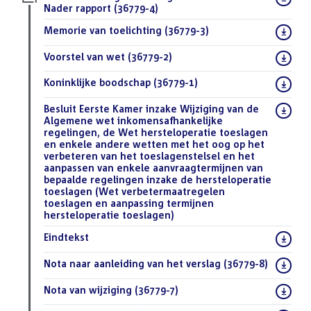
bestand:
Nader rapport (36779-4)
(PDF)
Download
Memorie van toelichting (36779-3)
(PDF)
bestand:
Download
Voorstel van wet (36779-2)
(PDF)
bestand:
Download
Koninklijke boodschap (36779-1)
(PDF)
bestand:
Download
Besluit Eerste Kamer inzake Wijziging van de
bestand:
Algemene wet inkomensafhankelijke
regelingen, de Wet hersteloperatie toeslagen
en enkele andere wetten met het oog op het
verbeteren van het toeslagenstelsel en het
aanpassen van enkele aanvraagtermijnen van
bepaalde regelingen inzake de hersteloperatie
toeslagen (Wet verbetermaatregelen
toeslagen en aanpassing termijnen
hersteloperatie toeslagen)
(PDF)
Download
Eindtekst
(DOCX)
bestand:
Download
Nota naar aanleiding van het verslag (36779-8)
(PDF)
bestand:
Download
Nota van wijziging (36779-7)
(PDF)
bestand: