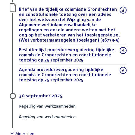
Download
Brief van de tijdelijke commissie Grondrechten
bestand:
en constitutionele toetsing over een advies
over het wetsvoorstel Wijziging van de
Algemene wet inkomensafhankelijke
regelingen en enkele andere wetten met het
oog op het verbeteren van het toeslagenstelsel
(Wet verbetermaatregelen toeslagen) (36779-5)
(PDF)
Download
Besluitenlijst procedurevergadering tijdelijke
bestand:
commissie Grondrechten en constitutionele
toetsing op 25 september 2025
(PDF)
Download
Agenda procedurevergadering tijdelijke
bestand:
commissie Grondrechten en constitutionele
toetsing op 25 september 2025
(PDF)
30 september 2025
Regeling van werkzaamheden
Regeling van werkzaamheden
Meer zien