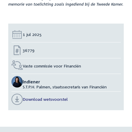
memorie van toelichting zoals ingediend bij de Tweede Kamer.
Datum:
1 jul 2025
Nummer:
36779
Vaste commissie voor Financiën
Indiener
S.T.P.H. Palmen, staatssecretaris van Financiën
Download wetsvoorstel