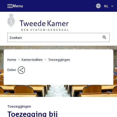
Menu
Taal sel
NL
Zoeken
Home
Kamerstukken
Toezeggingen
Delen
Toezeggingen
:
Toezegging bij