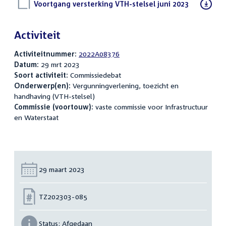
Download
Voortgang versterking VTH-stelsel juni 2023
(PDF)
bestand:
Activiteit
Activiteitnummer:
2022A08376
Datum:
29 mrt 2023
Soort activiteit:
Commissiedebat
Onderwerp(en):
Vergunningverlening, toezicht en
handhaving (VTH-stelsel)
Commissie (voortouw):
vaste commissie voor Infrastructuur
en Waterstaat
Datum:
29 maart 2023
Nummer:
TZ202303-085
Status:
Afgedaan