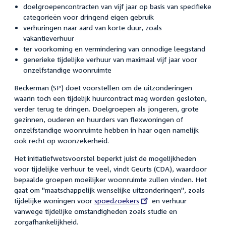
doelgroepencontracten van vijf jaar op basis van specifieke
categorieën voor dringend eigen gebruik
verhuringen naar aard van korte duur, zoals
vakantieverhuur
ter voorkoming en vermindering van onnodige leegstand
generieke tijdelijke verhuur van maximaal vijf jaar voor
onzelfstandige woonruimte
Beckerman (SP) doet voorstellen om de uitzonderingen
waarin toch een tijdelijk huurcontract mag worden gesloten,
verder terug te dringen. Doelgroepen als jongeren, grote
gezinnen, ouderen en huurders van flexwoningen of
onzelfstandige woonruimte hebben in haar ogen namelijk
ook recht op woonzekerheid.
Het initiatiefwetsvoorstel beperkt juist de mogelijkheden
voor tijdelijke verhuur te veel, vindt Geurts (CDA), waardoor
bepaalde groepen moeilijker woonruimte zullen vinden. Het
gaat om "maatschappelijk wenselijke uitzonderingen", zoals
tijdelijke woningen voor
External
spoedzoekers
en verhuur
vanwege tijdelijke omstandigheden zoals studie en
link:
zorgafhankelijkheid.