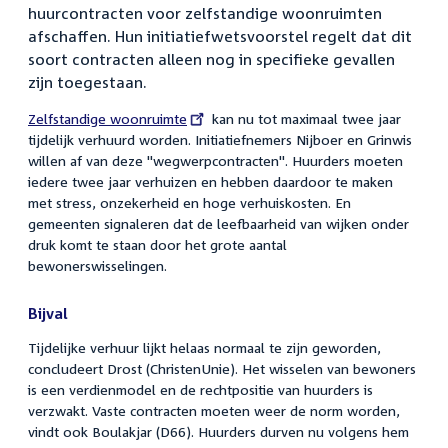
huurcontracten voor zelfstandige woonruimten
afschaffen. Hun initiatiefwetsvoorstel regelt dat dit
soort contracten alleen nog in specifieke gevallen
zijn toegestaan.
External
Zelfstandige woonruimte
kan nu tot maximaal twee jaar
link:
tijdelijk verhuurd worden. Initiatiefnemers Nijboer en Grinwis
willen af van deze "wegwerpcontracten". Huurders moeten
iedere twee jaar verhuizen en hebben daardoor te maken
met stress, onzekerheid en hoge verhuiskosten. En
gemeenten signaleren dat de leefbaarheid van wijken onder
druk komt te staan door het grote aantal
bewonerswisselingen.
Bijval
Tijdelijke verhuur lijkt helaas normaal te zijn geworden,
concludeert Drost (ChristenUnie). Het wisselen van bewoners
is een verdienmodel en de rechtpositie van huurders is
verzwakt. Vaste contracten moeten weer de norm worden,
vindt ook Boulakjar (D66). Huurders durven nu volgens hem