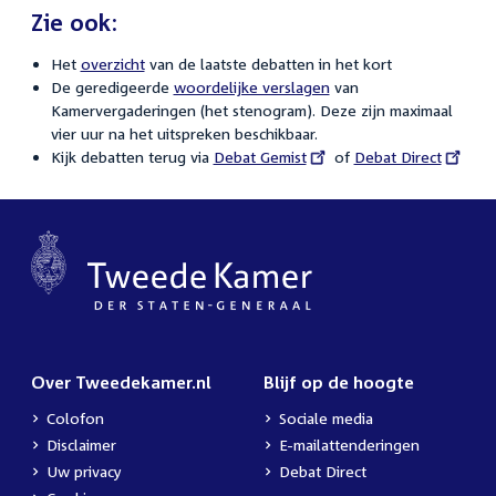
Zie ook:
Het
overzicht
van de laatste debatten in het kort
De geredigeerde
woordelijke verslagen
van
Kamervergaderingen (het stenogram). Deze zijn maximaal
vier uur na het uitspreken beschikbaar.
Kijk debatten terug via
External
Debat Gemist
of
External
Debat Direct
link:
link:
Over Tweedekamer.nl
Blijf op de hoogte
Colofon
Sociale media
Disclaimer
E-mailattenderingen
Uw privacy
Debat Direct