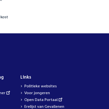
 kost
ng
Links
Politieke websites
mer
Voor jongeren
External
Open Data Portaal
link:
Erelijst van Gevallenen