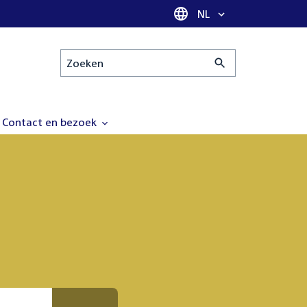
Taal selectie
NL
Zoeken
Contact en bezoek