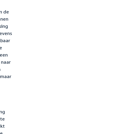
an de
inen
sing
gevens
lbaar
e
 een
 naar
n
k maar
ing
 te
rkt
le