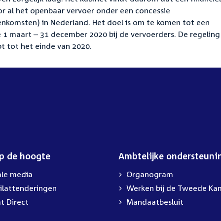
oor al het openbaar vervoer onder een concessie
eenkomsten) in Nederland. Het doel is om te komen tot een
1 maart – 31 december 2020 bij de vervoerders. De regeling
pt tot het einde van 2020.
op de hoogte
Ambtelijke ondersteuni
ale media
Organogram
ilattenderingen
External
Werken bij de Tweede Ka
link:
t Direct
Mandaatbesluit