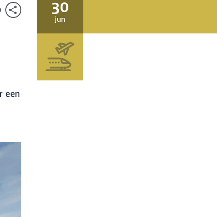
30
n
30
jun
juni
2020
r een