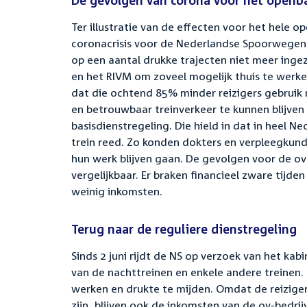
De gevolgen van corona voor het openba
Ter illustratie van de effecten voor het hele 
coronacrisis voor de Nederlandse Spoorwegen 
op een aantal drukke trajecten niet meer inge
en het RIVM om zoveel mogelijk thuis te werk
dat die ochtend 85% minder reizigers gebrui
en betrouwbaar treinverkeer te kunnen blijven
basisdienstregeling. Die hield in dat in heel N
trein reed. Zo konden dokters en verpleegkund
hun werk blijven gaan. De gevolgen voor de ov
vergelijkbaar. Er braken financieel zware tijde
weinig inkomsten.
Terug naar de reguliere dienstregeling
Sinds 2 juni rijdt de NS op verzoek van het ka
van de nachttreinen en enkele andere treinen. 
werken en drukte te mijden. Omdat de reizige
zijn, blijven ook de inkomsten van de ov-bedrij