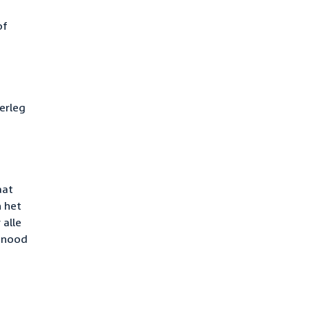
of
erleg
aat
n het
 alle
e nood