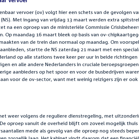
ar vervoer
openbaar vervoer (ov) volgt hier een schets van de gevolgen v
(NS). Met ingang van vrijdag 13 maart werden extra spitstre
zet na een oproep van de ministeriële Commissie Crisisbeheer
en. Op maandag 16 maart bleek op basis van ov-chipkaartge
k maakten van de trein dan normaal op maandag. Om voorspe
 aanbieden, startte de NS zaterdag 21 maart met een special
ederland op alle stations twee keer per uur in beide richtingen
igen en alle andere Nederlanders in cruciale beroepsgroepen
erige aanbieders op het spoor en voor de busbedrijven ware
n aan voor de ov-sector, want met weinig reizigers zijn er oo
binet weer volgens de reguliere dienstregeling, met uitzonder
De oproep vanuit de overheid blijft om zoveel mogelijk thuis
rsaantallen mede als gevolg van die oproep nog steeds bepe
ven zorgelijk laag. Het kabinet vindt daarom dat een financië