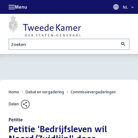
Menu
Taal sel
NL
Zoeken
Home
Debat en vergadering
Commissievergaderingen
Delen
Petitie
:
Petitie 'Bedrijfsleven wil