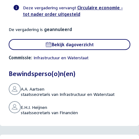
Deze vergadering vervangt
Circulaire economie -
tot nader order uitgesteld
Voortgangsstatus
commissie
De vergadering is
geannuleerd
activiteit
Bekijk dagoverzicht
Commissie:
Infrastructuur en Waterstaat
Bewindsperso(o)n(en)
A.A. Aartsen
staatssecretaris van Infrastructuur en Waterstaat
E.H.J. Heijnen
staatssecretaris van Financiën