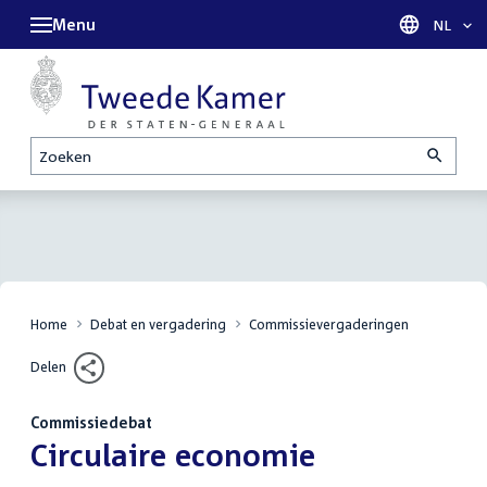
Menu
Taal sel
NL
Zoeken
Home
Debat en vergadering
Commissievergaderingen
Delen
Commissiedebat
:
Circulaire economie