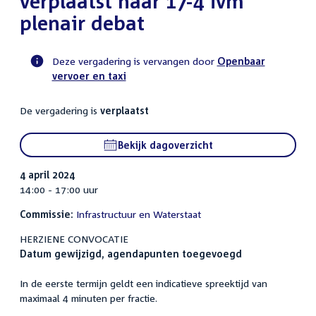
verplaatst naar 17-4 ivm
plenair debat
Deze vergadering is vervangen door
Openbaar
vervoer en taxi
Voortgangsstatus
commissie
De vergadering is
verplaatst
activiteit
Bekijk dagoverzicht
4 april 2024
14:00 - 17:00 uur
Commissie:
Infrastructuur en Waterstaat
HERZIENE CONVOCATIE
Datum gewijzigd, agendapunten toegevoegd
In de eerste termijn geldt een indicatieve spreektijd van
maximaal 4 minuten per fractie.