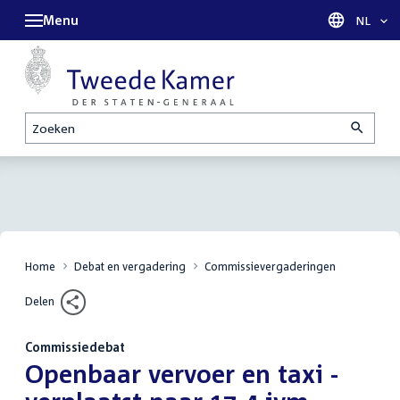
Menu
Taal sel
NL
Zoeken
Home
Debat en vergadering
Commissievergaderingen
Delen
Commissiedebat
:
Openbaar vervoer en taxi -