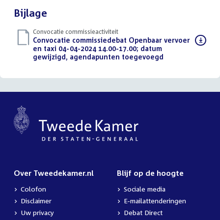
Bijlage
Convocatie commissieactiviteit
Download
Convocatie commissiedebat Openbaar vervoer
bestand:
en taxi 04-04-2024 14.00-17.00; datum
gewijzigd, agendapunten toegevoegd
(PDF)
Over Tweedekamer.nl
Blijf op de hoogte
Colofon
Sociale media
Disclaimer
E-mailattenderingen
Uw privacy
Debat Direct