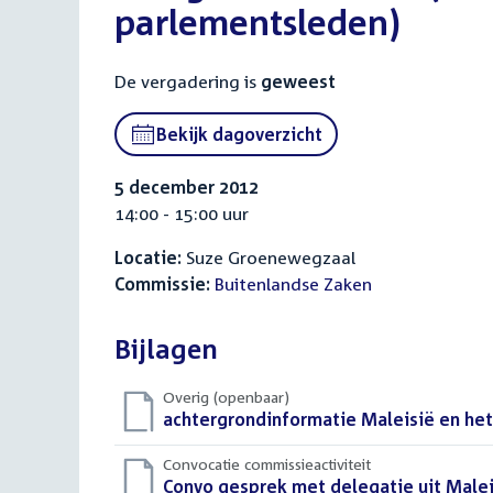
parlementsleden)
De vergadering is
geweest
Bekijk dagoverzicht
5 december 2012
14:00 - 15:00 uur
Locatie:
Suze Groenewegzaal
Commissie:
Buitenlandse Zaken
Bijlagen
Overig (openbaar)
Download
achtergrondinformatie Maleisië en het
bestand:
Convocatie commissieactiviteit
Download
Convo gesprek met delegatie uit Maleis