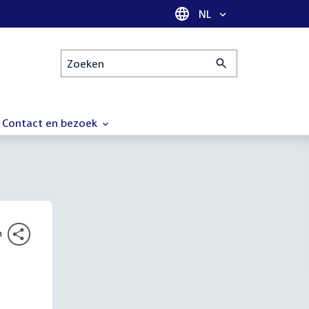
Taal selectie
NL
Zoeken
Contact en bezoek
n