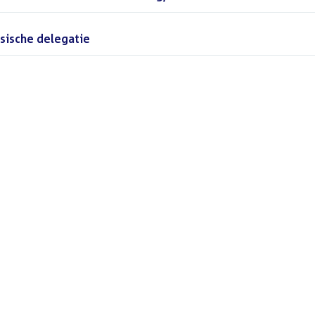
sische delegatie
(DOC)
)