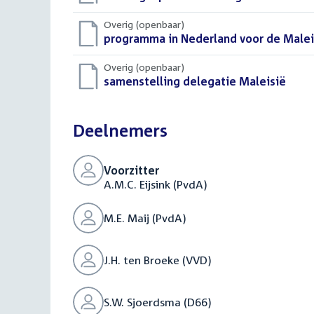
bestand:
Overig (openbaar)
Download
programma in Nederland voor de Malei
bestand:
Overig (openbaar)
Download
samenstelling delegatie Maleisië
(DOC
bestand:
Deelnemers
Voorzitter
A.M.C. Eijsink (PvdA)
M.E. Maij (PvdA)
J.H. ten Broeke (VVD)
S.W. Sjoerdsma (D66)