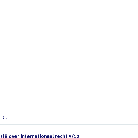
 ICC
(DOC)
ië over internationaal recht 5/12
(PDF)