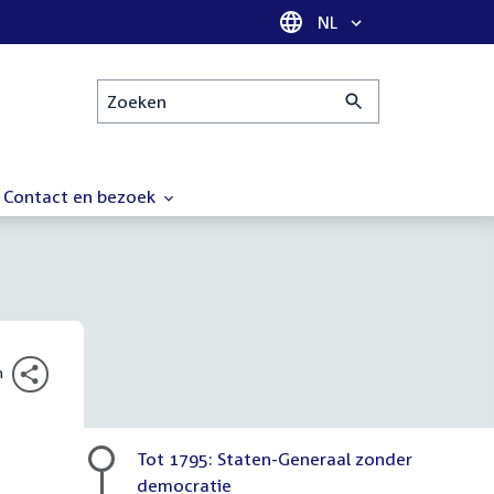
Taal selectie
NL
Zoeken
Contact en bezoek
n
Tot 1795: Staten-Generaal zonder
democratie