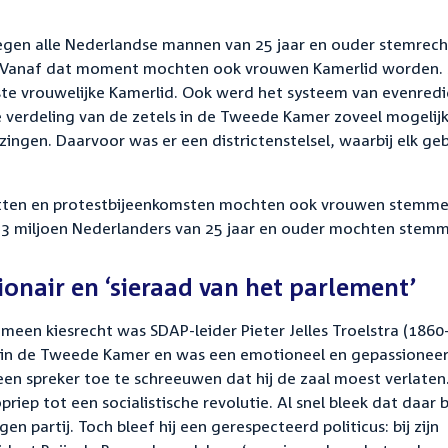
egen alle Nederlandse mannen van 25 jaar en ouder stemrech
n. Vanaf dat moment mochten ook vrouwen Kamerlid worden.
te vrouwelijke Kamerlid. Ook werd het systeem van evenred
e verdeling van de zetels in de Tweede Kamer zoveel mogelij
ingen. Daarvoor was er een districtenstelsel, waarbij elk geb
ebatten en protestbijeenkomsten mochten ook vrouwen stemme
e 3 miljoen Nederlanders van 25 jaar en ouder mochten stem
tionair en ‘sieraad van het parlement’
meen kiesrecht was SDAP-leider Pieter Jelles Troelstra (1860
aar in de Tweede Kamer en was een emotioneel en gepassionee
n spreker toe te schreeuwen dat hij de zaal moest verlaten. 
ep tot een socialistische revolutie. Al snel bleek dat daar b
en partij. Toch bleef hij een gerespecteerd politicus: bij zijn