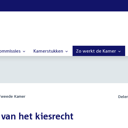
commissies
Kamerstukken
Zo werkt de Kamer
 Tweede Kamer
Dele
 van het kiesrecht