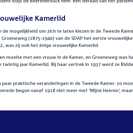
ident Ruijs de Beerenbrouck hem ‘een sieraad van het parleme
rouwelijke Kamerlid
 de mogelijkheid om zich te laten kiezen in de Tweede Kamer
ze Groeneweg (1875-1940) van de SDAP het eerste vrouwelijke
2, was zij ook het énige vrouwelijke Kamerlid.
den moeite met een vrouw in de Kamer, en Groeneweg was h
twintig jaar Kamerlid. Bij haar vertrek in 1937 werd ze Ridde
paar praktische veranderingen in de Tweede Kamer: zo moe
onrede begon vanaf 1918 niet meer met ‘Mijne Heeren’, maa