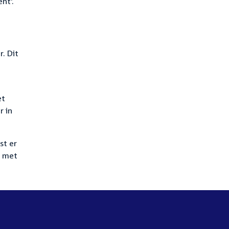
nt’.
. Dit
et
r in
st er
r met