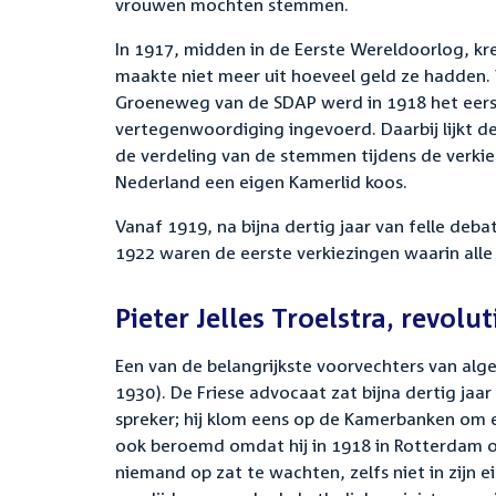
vrouwen mochten stemmen.
In 1917, midden in de Eerste Wereldoorlog, kr
maakte niet meer uit hoeveel geld ze hadde
Groeneweg van de SDAP werd in 1918 het eers
vertegenwoordiging ingevoerd. Daarbij lijkt d
de verdeling van de stemmen tijdens de verkiez
Nederland een eigen Kamerlid koos.
Vanaf 1919, na bijna dertig jaar van felle d
1922 waren de eerste verkiezingen waarin all
Pieter Jelles Troelstra, revolu
Een van de belangrijkste voorvechters van alge
1930). De Friese advocaat zat bijna dertig j
spreker; hij klom eens op de Kamerbanken om ee
ook beroemd omdat hij in 1918 in Rotterdam opri
niemand op zat te wachten, zelfs niet in zijn eig