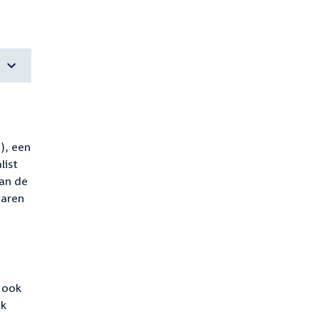
), een
list
van de
waren
 ook
ok