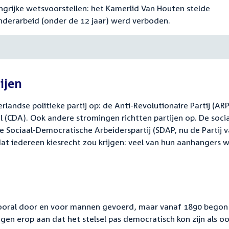
rijke wetsvoorstellen: het Kamerlid Van Houten stelde
nderarbeid (onder de 12 jaar) werd verboden.
ijen
landse politieke partij op: de Anti-Revolutionaire Partij (ARP
 (CDA). Ook andere stromingen richtten partijen op. De socia
de Sociaal-Democratische Arbeiderspartij (SDAP, nu de Partij 
dat iedereen kiesrecht zou krijgen: veel van hun aanhangers 
 vooral door en voor mannen gevoerd, maar vanaf 1890 begon
gen erop aan dat het stelsel pas democratisch kon zijn als o