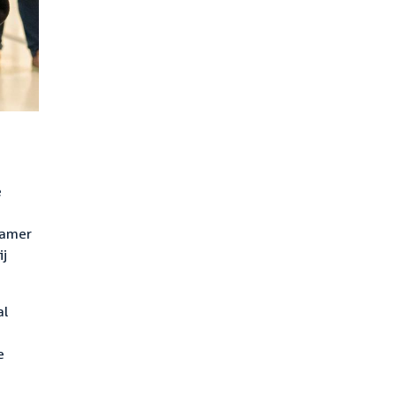
e
Kamer
ij
al
e