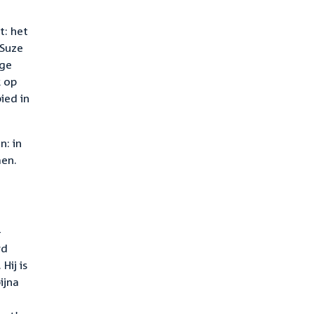
t: het
 Suze
ige
k op
ied in
n: in
men.
-
rd
Hij is
ijna