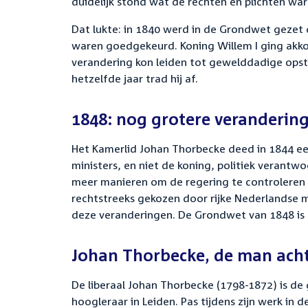
duidelijk stond wat de rechten en plichten wa
Dat lukte: in 1840 werd in de Grondwet gezet 
waren goedgekeurd. Koning Willem I ging akko
verandering kon leiden tot gewelddadige opstan
hetzelfde jaar trad hij af.
1848: nog grotere veranderin
Het Kamerlid Johan Thorbecke deed in 1844 ee
ministers, en niet de koning, politiek verantw
meer manieren om de regering te controleren
rechtstreeks gekozen door rijke Nederlandse m
deze veranderingen. De Grondwet van 1848 is 
Johan Thorbecke, de man ach
De liberaal Johan Thorbecke (1798-1872) is d
hoogleraar in Leiden. Pas tijdens zijn werk in