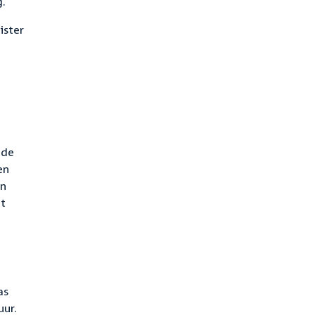
g.
ister
 de
en
an
et
as
uur.