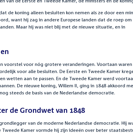
ren van de Eerste en Tweede Kamer, de ministers en de konin
dat de koning alleen besluiten kon nemen als ze door een min
ord, want hij zag in andere Europese landen dat de roep om
den. Maar hij was niet blij met de nieuwe situatie, en in
gen
n voorstel voor nóg grotere veranderingen. Voortaan waren
oordelijk voor alle besluiten. De Eerste en Tweede Kamer kreg
 en wetten aan te passen. En de Tweede Kamer werd voorta
annen. De nieuwe koning, Willem II, ging in 1848 akkoord m
nog steeds de basis van de Nederlandse democratie.
ter de Grondwet van 1848
e grondlegger van de moderne Nederlandse democratie. Hij w
 de Tweede Kamer vormde hij zijn ideeën over beter staatsbest