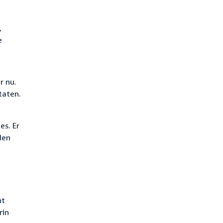
,
e
r nu.
taten.
es. Er
den
ht
rin