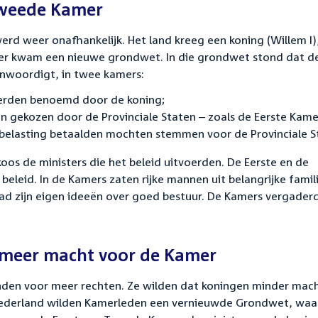
Tweede Kamer
rd weer onafhankelijk. Het land kreeg een koning (Willem I)
 er kwam een nieuwe grondwet. In die grondwet stond dat d
nwoordigt, in twee kamers:
werden benoemd door de koning;
 gekozen door de Provinciale Staten – zoals de Eerste Kame
belasting betaalden mochten stemmen voor de Provinciale S
koos de ministers die het beleid uitvoerden. De Eerste en de
leid. In de Kamers zaten rijke mannen uit belangrijke famili
had zijn eigen ideeën over goed bestuur. De Kamers vergader
: meer macht voor de Kamer
anden voor meer rechten. Ze wilden dat koningen minder mac
Nederland wilden Kamerleden een vernieuwde Grondwet, waa