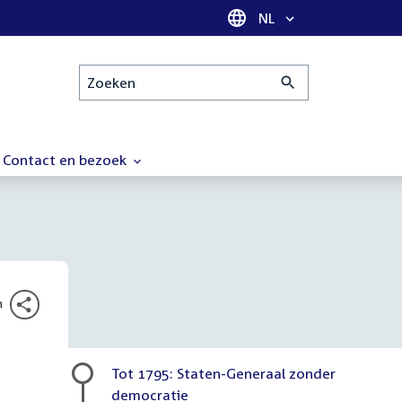
Taal selectie
NL
Zoeken
Contact en bezoek
n
Tot 1795: Staten-Generaal zonder
democratie