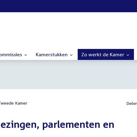
commissies
Kamerstukken
Zo werkt de Kamer
 Tweede Kamer
Dele
iezingen, parlementen en