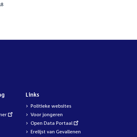
48
ng
Links
Politieke websites
mer
Voor jongeren
External
Open Data Portaal
link:
Erelijst van Gevallenen