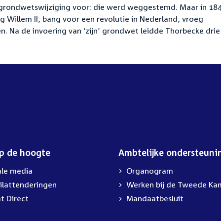
 grondwetswijziging voor: die werd weggestemd. Maar in 18
ng Willem II, bang voor een revolutie in Nederland, vroeg
n. Na de invoering van ‘zijn’ grondwet leidde Thorbecke drie
op de hoogte
Ambtelijke ondersteuni
ale media
Organogram
ilattenderingen
External
Werken bij de Tweede Ka
link:
t Direct
Mandaatbesluit