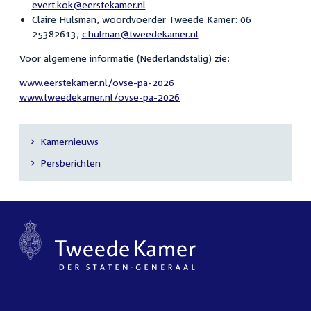
evert.kok@eerstekamer.nl
Claire Hulsman, woordvoerder Tweede Kamer: 06
25382613,
c.hulman@tweedekamer.nl
Voor algemene informatie (Nederlandstalig) zie:
www.eerstekamer.nl/ovse-pa-2026
www.tweedekamer.nl/ovse-pa-2026
Kamernieuws
Secundaire
Persberichten
navigatie