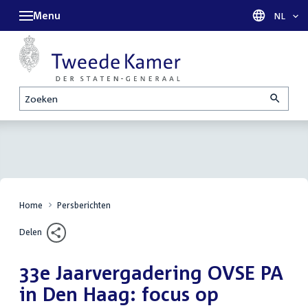
Menu
Taal sel
NL
Zoeken
Home
Persberichten
Delen
33e Jaarvergadering OVSE PA
in Den Haag: focus op