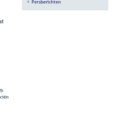
Persberichten
navigatie
at
9.
ciën