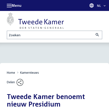
Menu
Taal sel
NL
Zoeken
Home
Kamernieuws
Delen
Tweede Kamer benoemt
nieuw Presidium