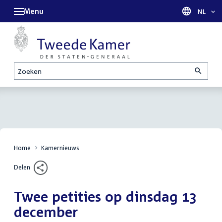
Menu
Taal sel
NL
Zoeken
Home
Kamernieuws
Delen
Twee petities op dinsdag 13
december