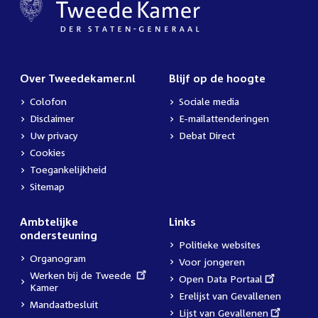
Over Tweedekamer.nl
Blijf op de hoogte
Colofon
Sociale media
Disclaimer
E-mailattenderingen
Uw privacy
Debat Direct
Cookies
Toegankelijkheid
Sitemap
Ambtelijke
Links
ondersteuning
Politieke websites
Organogram
Voor jongeren
External
Werken bij de Tweede
External
Open Data Portaal
link:
Kamer
link:
Erelijst van Gevallenen
Mandaatbesluit
External
Lijst van Gevallenen