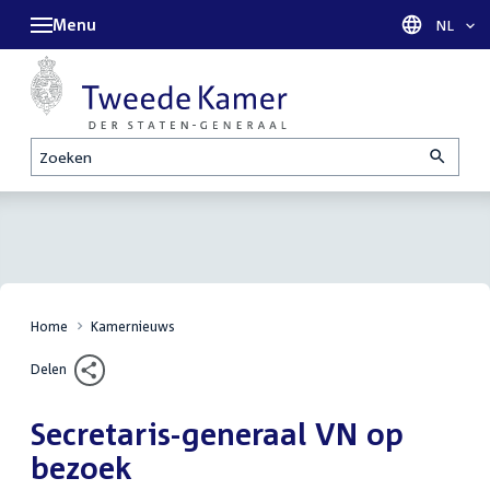
Menu
Taal sel
NL
Zoeken
Home
Kamernieuws
Delen
Secretaris-generaal VN op
bezoek