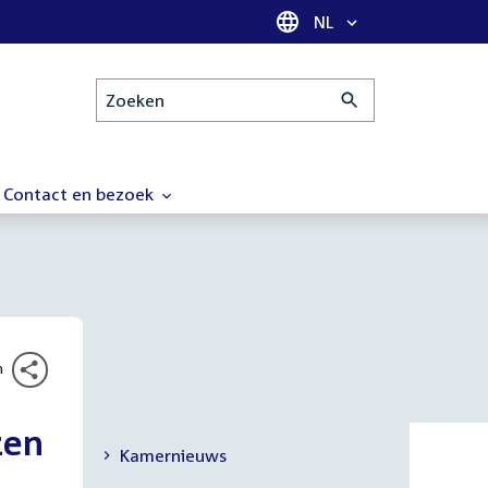
Taal selectie
NL
Zoeken
Contact en bezoek
n
zen
Kamernieuws
Secundaire