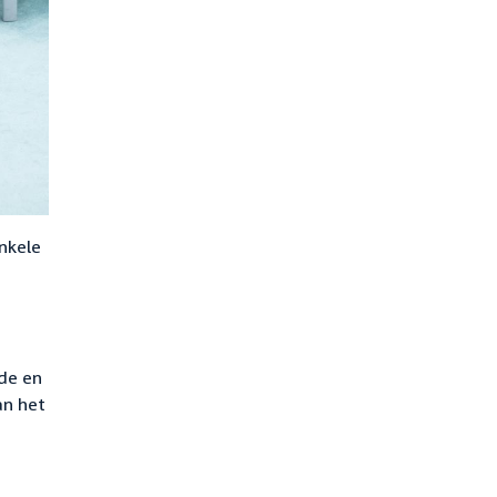
nkele
de en
an het