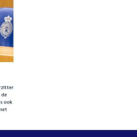
zitter
n de
as ook
 met