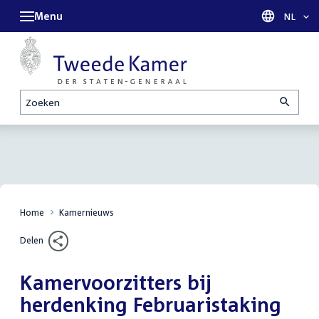
Menu
Taal sel
NL
Zoeken
Home
Kamernieuws
Delen
Kamervoorzitters bij
herdenking Februaristaking