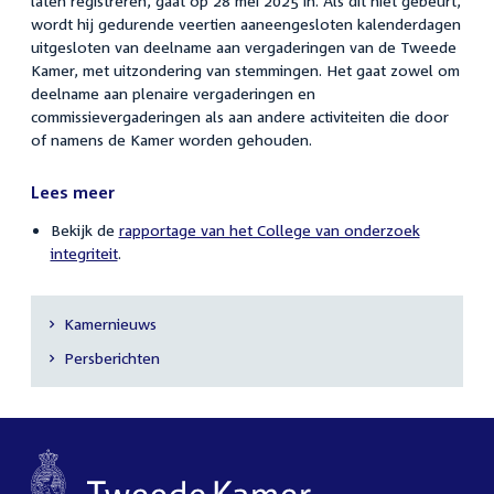
laten registreren, gaat op 28 mei 2025 in. Als dit niet gebeurt,
wordt hij gedurende veertien aaneengesloten kalenderdagen
uitgesloten van deelname aan vergaderingen van de Tweede
Kamer, met uitzondering van stemmingen. Het gaat zowel om
d
eelname aan plenaire vergaderingen en
commissievergaderingen als aan andere activiteiten die door
of namens de Kamer worden gehouden.
Lees meer
Bekijk de
rapportage van het College van onderzoek
integriteit
.
Kamernieuws
Secundaire
Persberichten
navigatie