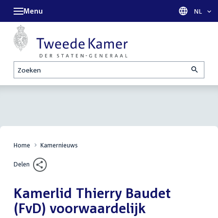
Menu
Taal sel
NL
Zoeken
Home
Kamernieuws
Delen
Kamerlid Thierry Baudet
(FvD) voorwaardelijk