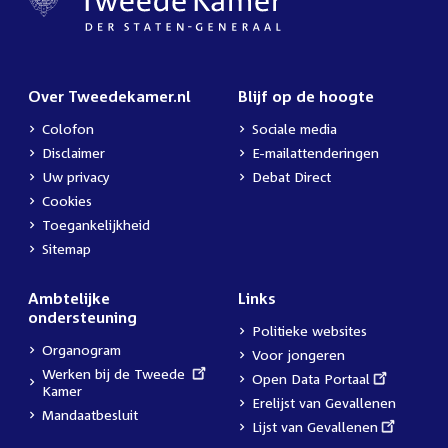
Over Tweedekamer.nl
Blijf op de hoogte
Colofon
Sociale media
Disclaimer
E-mailattenderingen
Uw privacy
Debat Direct
Cookies
Toegankelijkheid
Sitemap
Ambtelijke
Links
ondersteuning
Politieke websites
Organogram
Voor jongeren
External
Werken bij de Tweede
External
Open Data Portaal
link:
Kamer
link:
Erelijst van Gevallenen
Mandaatbesluit
External
Lijst van Gevallenen
link: