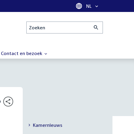
Taal selectie
NL
Zoeken
Contact en bezoek
n
Kamernieuws
Secundaire