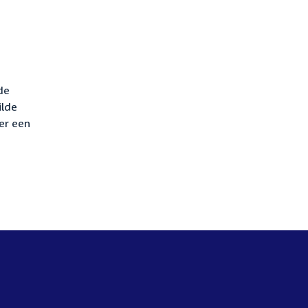
de
ilde
er een