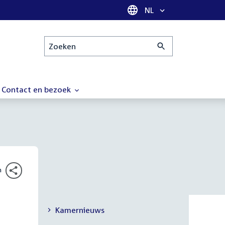
Taal selectie
NL
Zoeken
Contact en bezoek
n
Kamernieuws
Secundaire