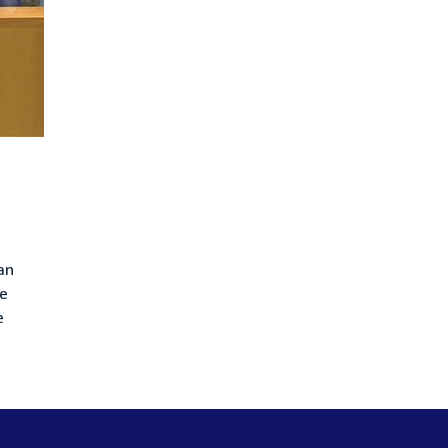
an
ie
e