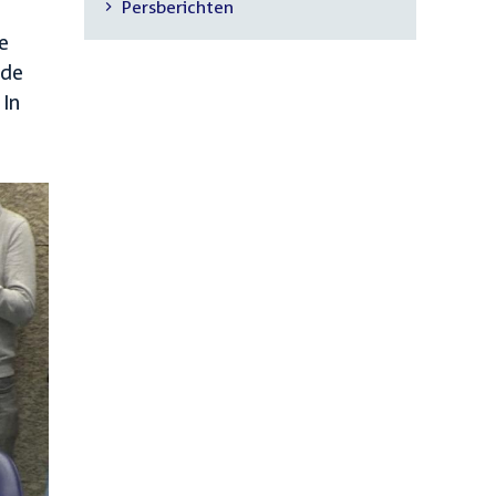
Persberichten
navigatie
e
 de
 In