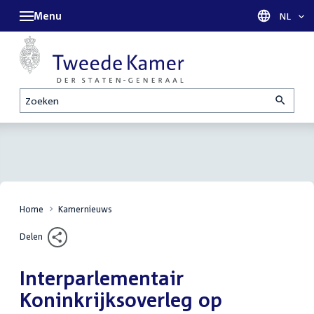
Menu
Taal sel
NL
Zoeken
Home
Kamernieuws
Delen
Interparlementair
Koninkrijksoverleg op