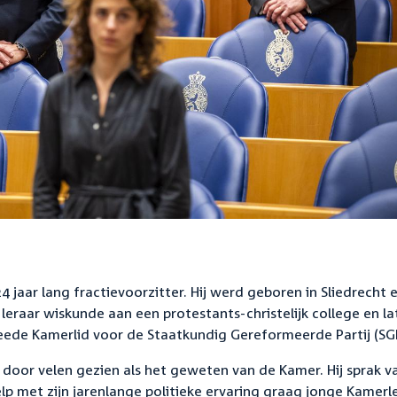
4 jaar lang fractievoorzitter. Hij werd geboren in Sliedrecht 
raar wiskunde aan een protestants-christelijk college en la
weede Kamerlid voor de Staatkundig Gereformeerde Partij (SG
ij door velen gezien als het geweten van de Kamer. Hij sprak v
p met zijn jarenlange politieke ervaring graag jonge Kamer