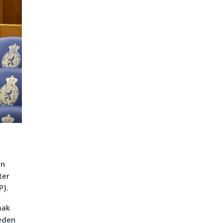
en
ter
P).
aak
leden