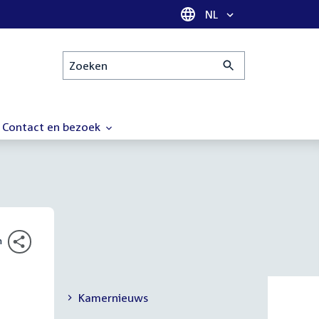
Taal selectie
NL
Zoeken
Contact en bezoek
n
Kamernieuws
Secundaire