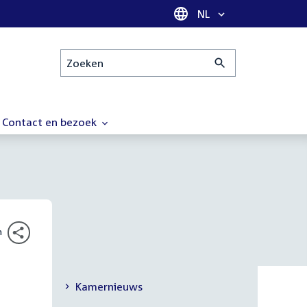
Taal selectie
NL
Zoeken
Contact en bezoek
n
Kamernieuws
Secundaire