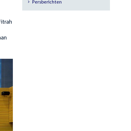
Persberichten
navigatie
itrah
aan