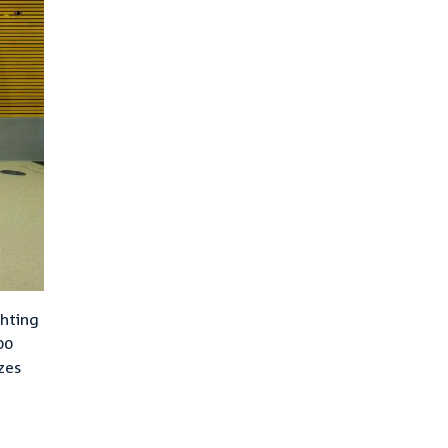
chting
00
zes