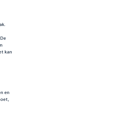
ak.
 De
om
et kan
en en
doet,